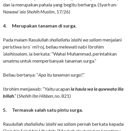
dan ia merupakan pahala yang begitu berharga. (
Syarh an-
Nawawi ‘ala Shohih Muslim
, 17/26)
4.
Merupakan tanaman di surga.
Pada malam Rasulullah
shallallahu ‘alaihi wa sallam
menjalani
peristiwa isro` mi’roj, beliau melewati nabi Ibrohim
‘alaihissalam
, ia berkata: “Wahai Muhammad, perintahkan
umatmu untuk memperbanyak tanaman surga.”
Beliau bertanya: “
Apa itu tanaman surga?
.”
Ibrohim menjawab: “Yaitu ucapan
la haula wa la quwwata illa
billah
.” (
Shohih Ibn Hibban
, no. 821)
5.
Termasuk salah satu pintu surga.
Rasulullah
shallallahu ‘alaihi wa sallam
pernah berkata kepada
Qois bin Sa’ad bin Ubadah: “
Maukah aku tunjukan kepadamu