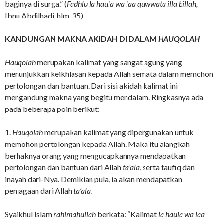
baginya di surga.” (
Fadhlu la haula wa laa quwwata illa billah,
Ibnu Abdilhadi, hlm. 35)
KANDUNGAN MAKNA AKIDAH DI DALAM
HAUQOLAH
Hauqolah
merupakan kalimat yang sangat agung yang
menunjukkan keikhlasan kepada Allah semata dalam memohon
pertolongan dan bantuan. Dari sisi akidah kalimat ini
mengandung makna yang begitu mendalam. Ringkasnya ada
pada beberapa poin berikut:
1.
Hauqolah
merupakan kalimat yang dipergunakan untuk
memohon pertolongan kepada Allah. Maka itu alangkah
berhaknya orang yang mengucapkannya mendapatkan
pertolongan dan bantuan dari Allah
ta’ala
, serta taufiq dan
inayah dari-Nya. Demikian pula, ia akan mendapatkan
penjagaan dari Allah
ta’ala
.
Syaikhul Islam
rahimahullah
berkata: “Kalimat
la haula wa laa