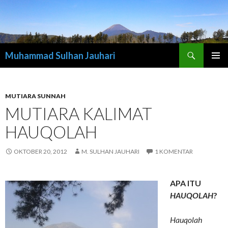
Cari
Muhammad Sulhan Jauhari
LANGSUNG
MENU
KE
UTAMA
ISI
MUTIARA SUNNAH
MUTIARA KALIMAT
HAUQOLAH
OKTOBER 20, 2012
M. SULHAN JAUHARI
1 KOMENTAR
APA ITU
HAUQOLAH
?
Hauqolah