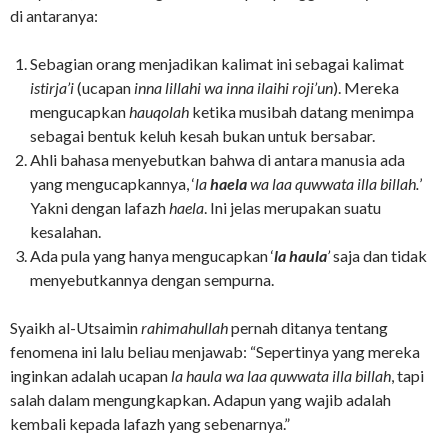
di antaranya:
Sebagian orang menjadikan kalimat ini sebagai kalimat
istirja’i
(ucapan
inna lillahi wa inna ilaihi roji’un
). Mereka
mengucapkan
hauqolah
ketika musibah datang menimpa
sebagai bentuk keluh kesah bukan untuk bersabar.
Ahli bahasa menyebutkan bahwa di antara manusia ada
yang mengucapkannya, ‘
la
haela
wa laa quwwata illa billah.
’
Yakni dengan lafazh
haela
. Ini jelas merupakan suatu
kesalahan.
Ada pula yang hanya mengucapkan ‘
la haula
’
saja dan tidak
menyebutkannya dengan sempurna.
Syaikh al-Utsaimin
rahimahullah
pernah ditanya tentang
fenomena ini lalu beliau menjawab: “Sepertinya yang mereka
inginkan adalah ucapan
la haula wa laa quwwata illa billah
, tapi
salah dalam mengungkapkan. Adapun yang wajib adalah
kembali kepada lafazh yang sebenarnya.”