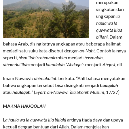
merupakan
singkatan dari
ungkapan
la
haula wa la
quwwata illaa
billahi.
Dalam
bahasa Arab, disingkatnya ungkapan atau beberapa kalimat
menjadi satu suku kata disebut dengan
an-Naht
. Contoh lainnya
seperti,
bismillahirrohmanirrohim
menjadi
basmalah
,
alhamdulillah
menjadi
hamdalah
, ‘
Abduqois
menjadi ‘
Abqosi
, dll.
Imam Nawawi
rahimahullah
berkata: “Ahli bahasa menyatakan
bahwa ungkapan tersebut bisa disingkat menjadi
hauqolah
atau
haulaqoh
.
” (
Syarh
an-Nawawi ‘ala Shohih Muslim
, 17/27)
MAKNA
HAUQOLAH
L
a haula wa la quwwata illa billahi
artinya tiada daya dan upaya
kecuali dengan bantuan dari Allah. Dalam menjelaskan