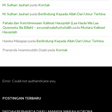
M. Sulhan Jauhari
pada
Kontak
M. Sulhan Jauhari
pada
Berlindung Kepada Allah Dari Umur Terhina
Pahala dan Keistimewaan Kalimat Hauqolah (Laa Haula Wa Laa
Quwwata Illa Billah) – assunahsalafushshalih
pada
Mutiara Kalimat
Hauqolah
Hamka Malagapi
pada
Berlindung Kepada Allah Dari Umur Terhina
Prananda Imammuddin Dzaki
pada
Kontak
Error: Could not authenticate you.
POSTINGAN TERBARU
FAEDAH BERHARGA DARI LAMANYA WABAH KORONA