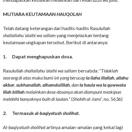
MUTIARA KEUTAMAAN
HAUQOLAH
Telah datang keterangan dari hadits-hadits Rasulullah
shallallahu ‘alaihi wa sallam
yang menjelaskan tentang
keutamaan ungkapan tersebut. Berikut di antaranya:
1.
Dapat menghapuskan dosa.
Rasulullah
shallallahu ‘alaihi wa sallam
bersabda: “
Tidaklah
seorang di atas muka bumi ini yang berucap
la ilaha illallah
,
allahu
akbar
,
subhanallah
,
alhamdulillah
, dan
la haula wa la quwwata
illah billlah
melainkan dosa-dosanya akan diampuni meskipun
melebihi banyaknya buih di lautan.
” (
Shohih al-Jami’
, no. 5636)
2.
Termasuk
al-baqiyatush sholihat
.
Al-baqiyatush sholihat
artinya amalan-amalan yang kekal lagi