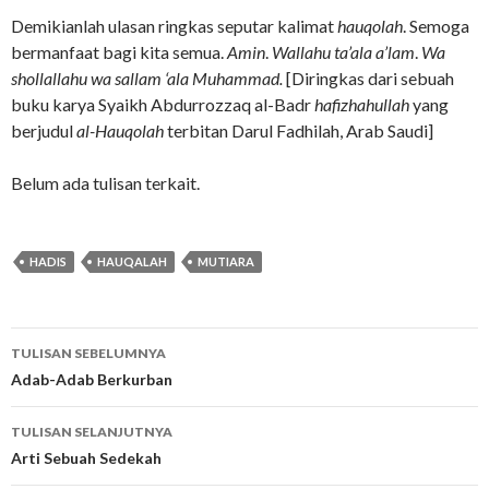
Demikianlah ulasan ringkas seputar kalimat
hauqolah
. Semoga
bermanfaat bagi kita semua.
Amin
.
Wallahu ta’ala a’lam
.
Wa
shollallahu wa sallam ‘ala Muhammad.
[Diringkas dari sebuah
buku karya Syaikh Abdurrozzaq al-Badr
hafizhahullah
yang
berjudul
al-Hauqolah
terbitan Darul Fadhilah, Arab Saudi]
Belum ada tulisan terkait.
HADIS
HAUQALAH
MUTIARA
Navigasi
TULISAN SEBELUMNYA
Tulisan
Adab-Adab Berkurban
TULISAN SELANJUTNYA
Arti Sebuah Sedekah