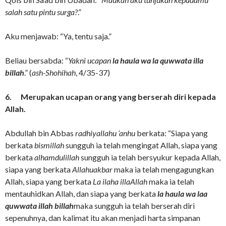
salah satu pintu surga?
.”
Aku menjawab: “Ya, tentu saja.”
Beliau bersabda: “
Yakni ucapan
la haula wa la quwwata illa
billah
.” (
ash-Shohihah
, 4/35-37)
6.
Merupakan ucapan orang yang berserah diri kepada
Allah.
Abdullah bin Abbas
radhiyallahu ‘anhu
berkata: “Siapa yang
berkata
bismillah
sungguh ia telah mengingat Allah, siapa yang
berkata
alhamdulillah
sungguh ia telah bersyukur kepada Allah,
siapa yang berkata
Allahuakbar
maka ia telah mengagungkan
Allah, siapa yang berkata
La ilaha illaAllah
maka ia telah
mentauhidkan Allah, dan siapa yang berkata
la haula wa laa
quwwata illah billah
maka sungguh ia telah berserah diri
sepenuhnya, dan kalimat itu akan menjadi harta simpanan