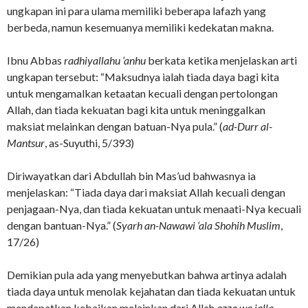
ungkapan ini para ulama memiliki beberapa lafazh yang
berbeda, namun kesemuanya memiliki kedekatan makna.
Ibnu Abbas
radhiyallahu ‘anhu
berkata ketika menjelaskan arti
ungkapan tersebut: “Maksudnya ialah tiada daya bagi kita
untuk mengamalkan ketaatan kecuali dengan pertolongan
Allah, dan tiada kekuatan bagi kita untuk meninggalkan
maksiat melainkan dengan batuan-Nya pula.” (
ad-Durr al-
Mantsur
, as-Suyuthi, 5/393)
Diriwayatkan dari Abdullah bin Mas’ud bahwasnya ia
menjelaskan: “Tiada daya dari maksiat Allah kecuali dengan
penjagaan-Nya, dan tiada kekuatan untuk menaati-Nya kecuali
dengan bantuan-Nya.” (
Syarh
an-Nawawi ‘ala Shohih Muslim
,
17/26)
Demikian pula ada yang menyebutkan bahwa artinya adalah
tiada daya untuk menolak kejahatan dan tiada kekuatan untuk
mendapatkan kebaikan melainkan dari Allah
azza wa jalla
.