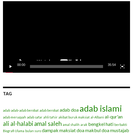
Pemutar
Video
00:00
35:54
TAG
adab islami
adab doa
adab
adab-adab berobat
adab berobat
al-qur'an
adab meruqyah
adab safar
ahli tafsir
akibat buruk maksiat
al-Albani
ali al-halabi
amal saleh
bengkel hati
amal shalih
arak
berbakti
dampak maksiat
doa makbul
doa mustajab
Biografi Ulama
bulan suro