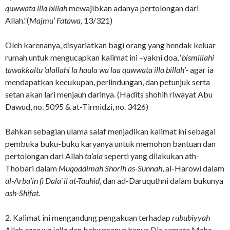
quwwata illa billah
mewajibkan adanya pertolongan dari
Allah.”(
Majmu’ Fatawa,
13/321)
Oleh karenanya, disyariatkan bagi orang yang hendak keluar
rumah untuk mengucapkan kalimat ini –yakni doa, ‘
bismillahi
tawakkaltu ‘alallahi la haula wa laa quwwata illa billah
’- agar ia
mendapatkan kecukupan, perlindungan, dan petunjuk serta
setan akan lari menjauh darinya. (Hadits shohih riwayat Abu
Dawud, no. 5095 & at-Tirmidzi, no. 3426)
Bahkan sebagian ulama salaf menjadikan kalimat ini sebagai
pembuka buku-buku karyanya untuk memohon bantuan dan
pertolongan dari Allah
ta’ala
seperti yang dilakukan ath-
Thobari dalam
Muqoddimah Shorih as-Sunnah
, al-Harowi dalam
al-Arba’in fi Dala`il at-Tauhid
, dan ad-Daruquthni dalam bukunya
ash-Shifat
.
2. Kalimat ini mengandung pengakuan terhadap
rububiyyah
Allah
azza wa jalla
dan bahwasanya hanya Dia semata Maha