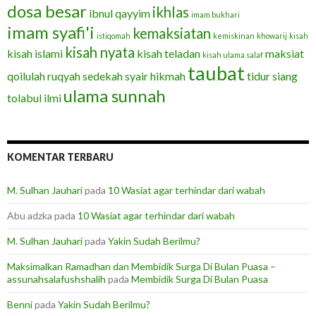
dosa besar
ikhlas
ibnul qayyim
imam bukhari
imam syafi'i
kemaksiatan
istiqomah
kemiskinan
khowarij
kisah
kisah nyata
kisah islami
kisah teladan
maksiat
kisah ulama salaf
taubat
qoilulah
ruqyah
sedekah
syair hikmah
tidur siang
ulama sunnah
tolabul ilmi
KOMENTAR TERBARU
M. Sulhan Jauhari
pada
10 Wasiat agar terhindar dari wabah
Abu adzka
pada
10 Wasiat agar terhindar dari wabah
M. Sulhan Jauhari
pada
Yakin Sudah Berilmu?
Maksimalkan Ramadhan dan Membidik Surga Di Bulan Puasa –
assunahsalafushshalih
pada
Membidik Surga Di Bulan Puasa
Benni
pada
Yakin Sudah Berilmu?