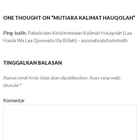
ONE THOUGHT ON “MUTIARA KALIMAT HAUQOLAH”
Ping-balik:
Pahala dan Keistimewaan Kalimat Hauqolah (Laa
Haula Wa Laa Quwwata Illa Billah) – assunahsalafushshalih
TINGGALKAN BALASAN
Alamat email Anda tidak akan dipublikasikan.
Ruas yang wajib
ditandai
*
Komentar