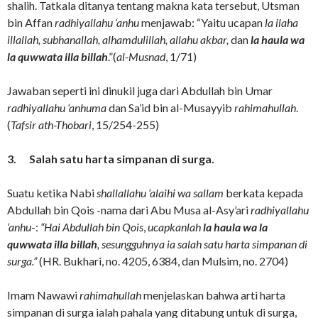
shalih. Tatkala ditanya tentang makna kata tersebut, Utsman
bin Affan
radhiyallahu ‘anhu
menjawab: “Yaitu ucapan
la ilaha
illallah, subhanallah, alhamdulillah, allahu akbar,
dan
la haula wa
la quwwata illa billah
.”(
al-Musnad
, 1/71)
Jawaban seperti ini dinukil juga dari Abdullah bin Umar
radhiyallahu ‘anhuma
dan Sa’id bin al-Musayyib
rahimahullah
.
(
Tafsir ath-Thobari
, 15/254-255)
3.
Salah satu harta simpanan di surga.
Suatu ketika Nabi
shallallahu ‘alaihi wa sallam
berkata kepada
Abdullah bin Qois -nama dari Abu Musa al-Asy’ari
radhiyallahu
‘anhu
-:
“Hai Abdullah bin Qois
,
ucapkanlah
la haula wa la
quwwata illa billah
, sesungguhnya ia salah satu harta simpanan di
surga.”
(HR. Bukhari, no. 4205, 6384, dan Mulsim, no. 2704)
Imam Nawawi
rahimahullah
menjelaskan bahwa arti harta
simpanan di surga ialah pahala yang ditabung untuk di surga,