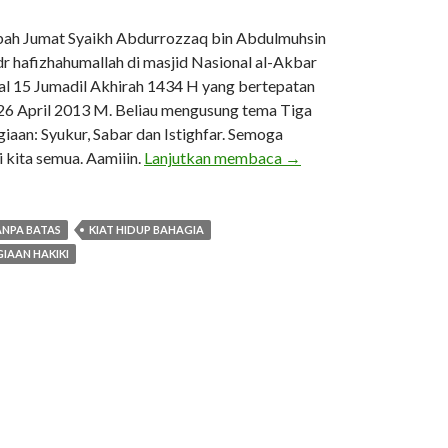
tbah Jumat Syaikh Abdurrozzaq bin Abdulmuhsin
dr hafizhahumallah di masjid Nasional al-Akbar
al 15 Jumadil Akhirah 1434 H yang bertepatan
26 April 2013 M. Beliau mengusung tema Tiga
aan: Syukur, Sabar dan Istighfar. Semoga
TIGA SUMBER KEBA
 kita semua. Aamiiin.
Lanjutkan membaca
→
NPA BATAS
KIAT HIDUP BAHAGIA
IAAN HAKIKI