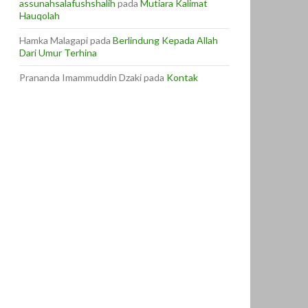
assunahsalafushshalih
pada
Mutiara Kalimat
Hauqolah
Hamka Malagapi
pada
Berlindung Kepada Allah
Dari Umur Terhina
Prananda Imammuddin Dzaki
pada
Kontak