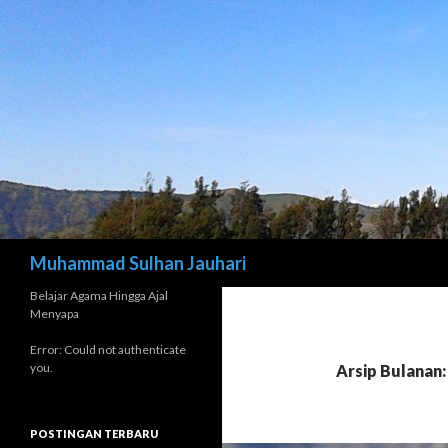
Cari
Muhammad Sulhan Jauhari
Belajar Agama Hingga Ajal
Menyapa
Error: Could not authenticate
you.
Arsip Bulanan:
POSTINGAN TERBARU