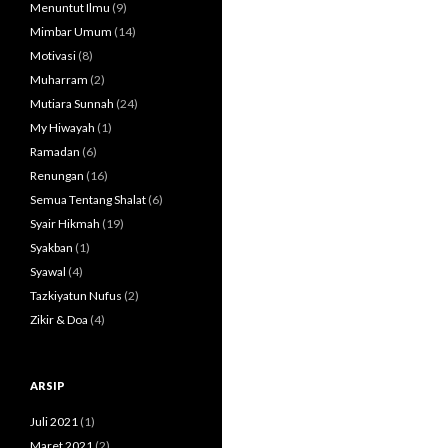
Menuntut Ilmu
(9)
Mimbar Umum
(14)
Motivasi
(8)
Muharram
(2)
Mutiara Sunnah
(24)
My Hiwayah
(1)
Ramadan
(6)
Renungan
(16)
Semua Tentang Shalat
(6)
Syair Hikmah
(19)
Syakban
(1)
Syawal
(4)
Tazkiyatun Nufus
(2)
Zikir & Doa
(4)
ARSIP
Juli 2021
(1)
Maret 2021
(2)