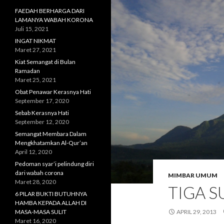
FAEDAH BERHARGA DARI
LAMANYA WABAH KORONA
Juli 15, 2021
INGAT NIKMAT
Maret 27, 2021
Kiat Semangat di Bulan
Ramadan
Maret 25, 2021
Obat Penawar Kerasnya Hati
September 17, 2020
Sebab Kerasnya Hati
September 12, 2020
Semangat Membara Dalam
Mengkhatamkan Al-Qur’an
April 12, 2020
Pedoman syar’i pelindung diri
dari wabah corona
MIMBAR UMUM
Maret 28, 2020
TIGA 
6 PILAR BUKTI BUTUHNYA
HAMBA KEPADA ALLAH DI
MASA-MASA SULIT
APRIL 29, 2013
Maret 16, 2020