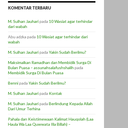
KOMENTAR TERBARU
M. Sulhan Jauhari
pada
10 Wasiat agar terhindar
dari wabah
Abu adzka
pada
10 Wasiat agar terhindar dari
wabah
M. Sulhan Jauhari
pada
Yakin Sudah Berilmu?
Maksimalkan Ramadhan dan Membidik Surga Di
Bulan Puasa – assunahsalafushshalih
pada
Membidik Surga Di Bulan Puasa
Benni
pada
Yakin Sudah Berilmu?
M. Sulhan Jauhari
pada
Kontak
M. Sulhan Jauhari
pada
Berlindung Kepada Allah
Dari Umur Terhina
Pahala dan Keistimewaan Kalimat Hauqolah (Laa
Haula Wa Laa Quwwata Illa Billah) –