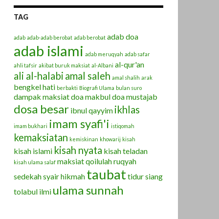
TAG
adab doa
adab
adab-adab berobat
adab berobat
adab islami
adab meruqyah
adab safar
al-qur'an
ahli tafsir
akibat buruk maksiat
al-Albani
ali al-halabi
amal saleh
HAGIAAN
amal shalih
arak
bengkel hati
berbakti
Biografi Ulama
bulan suro
dampak maksiat
doa makbul
doa mustajab
dosa besar
ikhlas
ibnul qayyim
imam syafi'i
imam bukhari
istiqomah
kemaksiatan
kemiskinan
khowarij
kisah
kisah nyata
kisah islami
kisah teladan
maksiat
qoilulah
ruqyah
kisah ulama salaf
taubat
sedekah
syair hikmah
tidur siang
ulama sunnah
tolabul ilmi