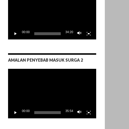
00:00
34:20
AMALAN PENYEBAB MASUK SURGA 2
Pemutar
Video
00:00
35:54