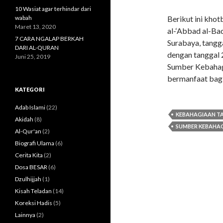
10 Wasiat agar terhindar dari
wabah
Berikut ini kho
Maret 13, 2020
al-‘Abbad al-Ba
7 CARA NGALAP BERKAH
Surabaya, tangg
DARI AL-QURAN
dengan tanggal 
Juni 25, 2019
Sumber Kebahagi
bermanfaat bagi
KATEGORI
Adab Islami
(22)
KEBAHAGIAAN TA
Akidah
(8)
SUMBER KEBAHAG
Al-Qur'an
(2)
Biografi Ulama
(6)
Cerita Kita
(2)
Dosa BESAR
(6)
Dzulhijjah
(1)
Kisah Teladan
(14)
Koreksi Hadis
(5)
Lainnya
(2)