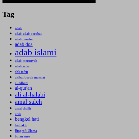
Tag
adab
adab-adab berobat
adab berobat
adab doa
adab islami
adab meruqyah
adab safar
ahli tafsir
akibat buruk maksiat
al-Albani
al-qur'an
ali al-halabi
amal saleh
amal shalih
arak
bengkel hati
berbakti
Biografi Ulama
bulan suro