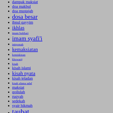
dampak maksiat
doa makbul
doa mustajab
dosa besar
ibnul qayyim
ikhlas
imam bukhari
imam syafi'i
istiqomah
kemaksiatan
kemiskinan
khowarij
kisah
kisah islami
kisah nyata
kisah teladan
kisah ulama salaf
maksiat
qoilulah
ruqyah
sedekah
syair hikmah
taubat