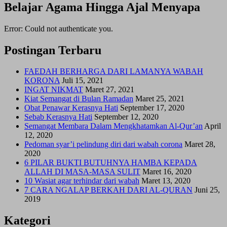
Belajar Agama Hingga Ajal Menyapa
Error: Could not authenticate you.
Postingan Terbaru
FAEDAH BERHARGA DARI LAMANYA WABAH
KORONA
Juli 15, 2021
INGAT NIKMAT
Maret 27, 2021
Kiat Semangat di Bulan Ramadan
Maret 25, 2021
Obat Penawar Kerasnya Hati
September 17, 2020
Sebab Kerasnya Hati
September 12, 2020
Semangat Membara Dalam Mengkhatamkan Al-Qur’an
April
12, 2020
Pedoman syar’i pelindung diri dari wabah corona
Maret 28,
2020
6 PILAR BUKTI BUTUHNYA HAMBA KEPADA
ALLAH DI MASA-MASA SULIT
Maret 16, 2020
10 Wasiat agar terhindar dari wabah
Maret 13, 2020
7 CARA NGALAP BERKAH DARI AL-QURAN
Juni 25,
2019
Kategori