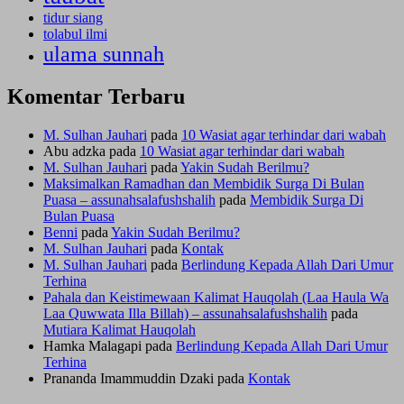
tidur siang
tolabul ilmi
ulama sunnah
Komentar Terbaru
M. Sulhan Jauhari
pada
10 Wasiat agar terhindar dari wabah
Abu adzka
pada
10 Wasiat agar terhindar dari wabah
M. Sulhan Jauhari
pada
Yakin Sudah Berilmu?
Maksimalkan Ramadhan dan Membidik Surga Di Bulan
Puasa – assunahsalafushshalih
pada
Membidik Surga Di
Bulan Puasa
Benni
pada
Yakin Sudah Berilmu?
M. Sulhan Jauhari
pada
Kontak
M. Sulhan Jauhari
pada
Berlindung Kepada Allah Dari Umur
Terhina
Pahala dan Keistimewaan Kalimat Hauqolah (Laa Haula Wa
Laa Quwwata Illa Billah) – assunahsalafushshalih
pada
Mutiara Kalimat Hauqolah
Hamka Malagapi
pada
Berlindung Kepada Allah Dari Umur
Terhina
Prananda Imammuddin Dzaki
pada
Kontak