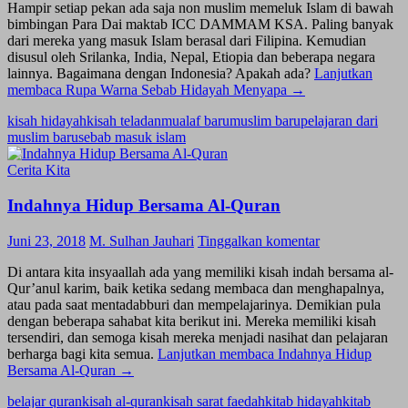
Hampir setiap pekan ada saja non muslim memeluk Islam di bawah
bimbingan Para Dai maktab ICC DAMMAM KSA. Paling banyak
dari mereka yang masuk Islam berasal dari Filipina. Kemudian
disusul oleh Srilanka, India, Nepal, Etiopia dan beberapa negara
lainnya. Bagaimana dengan Indonesia? Apakah ada?
Lanjutkan
membaca
Rupa Warna Sebab Hidayah Menyapa
→
kisah hidayah
kisah teladan
mualaf baru
muslim baru
pelajaran dari
muslim baru
sebab masuk islam
Cerita Kita
Indahnya Hidup Bersama Al-Quran
Juni 23, 2018
M. Sulhan Jauhari
Tinggalkan komentar
Di antara kita insyaallah ada yang memiliki kisah indah bersama al-
Qur’anul karim, baik ketika sedang membaca dan menghapalnya,
atau pada saat mentadabburi dan mempelajarinya. Demikian pula
dengan beberapa sahabat kita berikut ini. Mereka memiliki kisah
tersendiri, dan semoga kisah mereka menjadi nasihat dan pelajaran
berharga bagi kita semua.
Lanjutkan membaca
Indahnya Hidup
Bersama Al-Quran
→
belajar quran
kisah al-quran
kisah sarat faedah
kitab hidayah
kitab