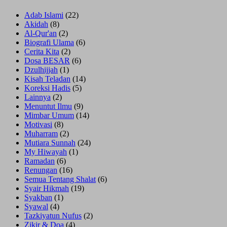
Adab Islami
(22)
Akidah
(8)
Al-Qur'an
(2)
Biografi Ulama
(6)
Cerita Kita
(2)
Dosa BESAR
(6)
Dzulhijjah
(1)
Kisah Teladan
(14)
Koreksi Hadis
(5)
Lainnya
(2)
Menuntut Ilmu
(9)
Mimbar Umum
(14)
Motivasi
(8)
Muharram
(2)
Mutiara Sunnah
(24)
My Hiwayah
(1)
Ramadan
(6)
Renungan
(16)
Semua Tentang Shalat
(6)
Syair Hikmah
(19)
Syakban
(1)
Syawal
(4)
Tazkiyatun Nufus
(2)
Zikir & Doa
(4)