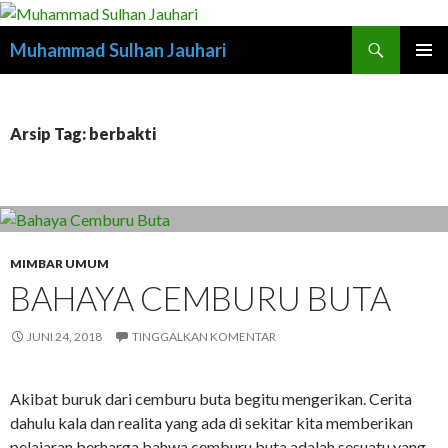
Cari
Muhammad Sulhan Jauhari
LANGSUNG
MENU
KE
UTAMA
ISI
Arsip Tag: berbakti
MIMBAR UMUM
BAHAYA CEMBURU BUTA
JUNI 24, 2018
TINGGALKAN KOMENTAR
Akibat buruk dari cemburu buta begitu mengerikan. Cerita
dahulu kala dan realita yang ada di sekitar kita memberikan
pelajaran berharga bahwa cemburu buta adalah sesuatu yang