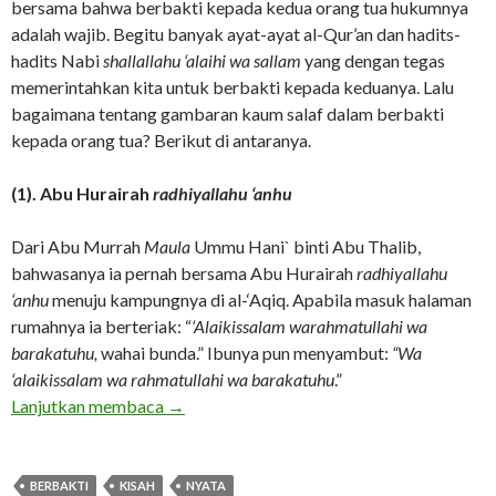
bersama bahwa berbakti kepada kedua orang tua hukumnya
adalah wajib. Begitu banyak ayat-ayat al-Qur’an dan hadits-
hadits Nabi
shallallahu ‘alaihi wa sallam
yang dengan tegas
memerintahkan kita untuk berbakti kepada keduanya. Lalu
bagaimana tentang gambaran kaum salaf dalam berbakti
kepada orang tua? Berikut di antaranya.
(1). Abu Hurairah
radhiyallahu ‘anhu
Dari Abu Murrah
Maula
Ummu Hani` binti Abu Thalib,
bahwasanya ia pernah bersama Abu Hurairah
radhiyallahu
‘anhu
menuju kampungnya di al-‘Aqiq. Apabila masuk halaman
rumahnya ia berteriak: “
‘Alaikissalam warahmatullahi wa
barakatuhu,
wahai bunda.” Ibunya pun menyambut:
“Wa
‘alaikissalam wa rahmatullahi wa barakatuhu
.”
Kapan Kita Berbakti Seperti Mereka?
Lanjutkan membaca
→
BERBAKTI
KISAH
NYATA