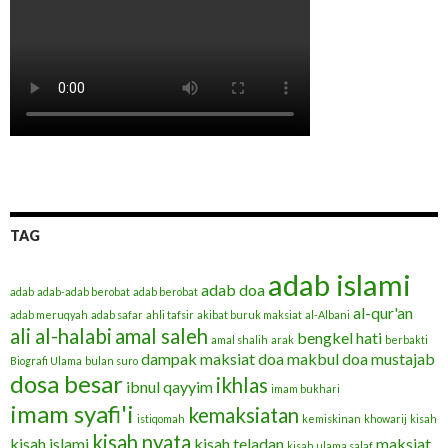
TAG
adab islami
adab doa
adab
adab-adab berobat
adab berobat
al-qur'an
adab meruqyah
adab safar
ahli tafsir
akibat buruk maksiat
al-Albani
ali al-halabi
amal saleh
bengkel hati
amal shalih
arak
berbakti
dampak maksiat
doa makbul
doa mustajab
Biografi Ulama
bulan suro
dosa besar
ikhlas
ibnul qayyim
imam bukhari
imam syafi'i
kemaksiatan
istiqomah
kemiskinan
khowarij
kisah
kisah nyata
kisah islami
kisah teladan
maksiat
kisah ulama salaf