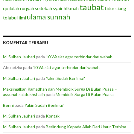
taubat
qoilulah
ruqyah
sedekah
syair hikmah
tidur siang
ulama sunnah
tolabul ilmi
KOMENTAR TERBARU
M. Sulhan Jauhari
pada
10 Wasiat agar terhindar dari wabah
Abu adzka
pada
10 Wasiat agar terhindar dari wabah
M. Sulhan Jauhari
pada
Yakin Sudah Berilmu?
Maksimalkan Ramadhan dan Membidik Surga Di Bulan Puasa –
assunahsalafushshalih
pada
Membidik Surga Di Bulan Puasa
Benni
pada
Yakin Sudah Berilmu?
M. Sulhan Jauhari
pada
Kontak
M. Sulhan Jauhari
pada
Berlindung Kepada Allah Dari Umur Terhina