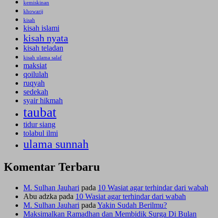
kemiskinan
khowarij
kisah
kisah islami
kisah nyata
kisah teladan
kisah ulama salaf
maksiat
qoilulah
ruqyah
sedekah
syair hikmah
taubat
tidur siang
tolabul ilmi
ulama sunnah
Komentar Terbaru
M. Sulhan Jauhari
pada
10 Wasiat agar terhindar dari wabah
Abu adzka
pada
10 Wasiat agar terhindar dari wabah
M. Sulhan Jauhari
pada
Yakin Sudah Berilmu?
Maksimalkan Ramadhan dan Membidik Surga Di Bulan