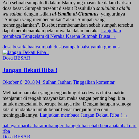
Ada sebuah sumpah di dalam Islam yang masuk ke dalam barisan
dosa besar. Sumpah tersebut disebut Rasulullah
shallallahu alaihi
wa sallam
dengan istilah
al-Yamiin al-Ghamuus
, yang artinya
“Sumpah yang membenamkan” atau “Sumpah yang
menenggelamkan”. Disebut membenamkan sebab sumpah tersebut
dapat membenamkan pelakunya ke dalam neraka.
Lanjutkan
membaca
Tenggelam di Neraka Karena Sumpah Dusta
→
dosa besar
kabaair
sumpah dusta
sumpah palsu
yamin ghomus
Dosa BESAR
Jangan Dekati Riba !
Oktober 6, 2018
M. Sulhan Jauhari
Tinggalkan komentar
Melihat muamalah yang mengandung riba dewasa ini semakin
menjamur di tengah masyarakat, maka sangat penting bagi kita
untuk mengetahui beberapa bahaya riba. Dengan harapan semoga
kita dimudahkan untuk benar-benar menjauhi riba dan
meninggalkannya.
Lanjutkan membaca
Jangan Dekati Riba !
→
bahaya riba
riba haram
riba ngeri banget
riba sebab bencana
taubat dari
riba
Dosa BESAR