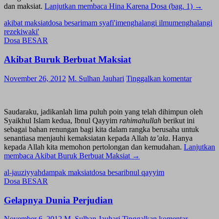
dan maksiat.
Lanjutkan membaca
Hina Karena Dosa (bag. 1)
→
akibat maksiat
dosa besar
imam syafi'i
menghalangi ilmu
menghalangi
rezeki
waki'
Dosa BESAR
Akibat Buruk Berbuat Maksiat
November 26, 2012
M. Sulhan Jauhari
Tinggalkan komentar
Saudaraku, jadikanlah lima puluh poin yang telah dihimpun oleh
Syaikhul Islam kedua, Ibnul Qayyim
rahimahullah
berikut ini
sebagai bahan renungan bagi kita dalam rangka berusaha untuk
senantiasa menjauhi kemaksiatan kepada Allah
ta’ala
. Hanya
kepada Allah kita memohon pertolongan dan kemudahan.
Lanjutkan
membaca
Akibat Buruk Berbuat Maksiat
→
al-jauziyyah
dampak maksiat
dosa besar
ibnul qayyim
Dosa BESAR
Gelapnya Dunia Perjudian
November 6, 2012
M. Sulhan Jauhari
Tinggalkan komentar