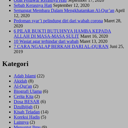
Obat Penawar Kerasnya Hati
September 17, 2020
Sebab Kerasnya Hati
September 12, 2020
Semangat Membara Dalam Mengkhatamkan Al-Qur’an
April
12, 2020
Pedoman syar’i pelindung diri dari wabah corona
Maret 28,
2020
6 PILAR BUKTI BUTUHNYA HAMBA KEPADA
ALLAH DI MASA-MASA SULIT
Maret 16, 2020
10 Wasiat agar terhindar dari wabah
Maret 13, 2020
7 CARA NGALAP BERKAH DARI AL-QURAN
Juni 25,
2019
Kategori
Adab Islami
(22)
Akidah
(8)
Al-Qur'an
(2)
Biografi Ulama
(6)
Cerita Kita
(2)
Dosa BESAR
(6)
Dzulhijjah
(1)
Kisah Teladan
(14)
Koreksi Hadis
(5)
Lainnya
(2)
Menuntut Ilmu
(9)