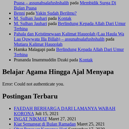
Puasa – assunahsalafushshalih
pada
Membidik Surga Di
Bulan Puasa
Benni
pada
Yakin Sudah Berilmu?
M. Sulhan Jauhari
pada
Kontak
M. Sulhan Jauhari
pada
Berlindung Kepada Allah Dari Umur
Terhina
Pahala dan Keistimewaan Kalimat Hauqolah (Laa Haula Wa
Laa Quwwata Illa Billah) – assunahsalafushshalih
pada
Mutiara Kalimat Hauqolah
Hamka Malagapi
pada
Berlindung Kepada Allah Dari Umur
Terhina
Prananda Imammuddin Dzaki
pada
Kontak
Belajar Agama Hingga Ajal Menyapa
Error: Could not authenticate you.
Postingan Terbaru
FAEDAH BERHARGA DARI LAMANYA WABAH
KORONA
Juli 15, 2021
INGAT NIKMAT
Maret 27, 2021
Kiat Semangat di Bulan Ramadan
Maret 25, 2021