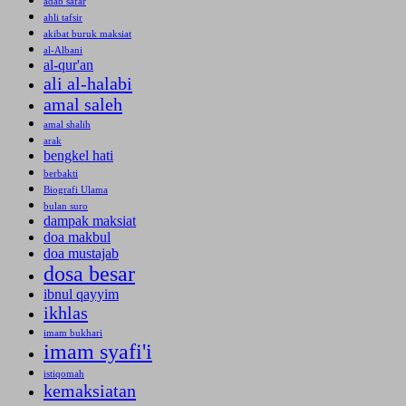
adab safar
ahli tafsir
akibat buruk maksiat
al-Albani
al-qur'an
ali al-halabi
amal saleh
amal shalih
arak
bengkel hati
berbakti
Biografi Ulama
bulan suro
dampak maksiat
doa makbul
doa mustajab
dosa besar
ibnul qayyim
ikhlas
imam bukhari
imam syafi'i
istiqomah
kemaksiatan