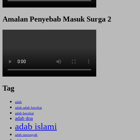
Amalan Penyebab Masuk Surga 2
Tag
adab
adab-adab berobat
adab berobat
adab doa
adab islami
adab meruqyah