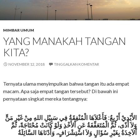
MIMBAR UMUM
YANG MANAKAH TANGAN
KITA?
NOVEMBER 12, 2018
TINGGALKAN KOMENTAR
Ternyata ulama menyimpulkan bahwa tangan itu ada empat
macam. Apa saja empat tangan tersebut? Di bawah ini
pernyataan singkat mereka tentangnya:
الأَيْدِيْ أَرْبِعٌ: فَأَعْلاَهَا الْمُنْفِقَةُ فِي سَبِيْلِ اللهِ مِنْ غَيْرِ مَنٍّ
وَلاَ أَذًى، ثُمَّ الْمُتَعَفِّفَةُ عَنِ اْلأَخْذِ وَلَوْ كَانَتْ مُحْتَاجَةً، ثُمَّ
اْلآخِذَةُ بِغَيْرِ سُؤَالٍ وَلاَ اسْتِشْرَافٍ، وَأَدْنَاهَا السَّائِلَةُ