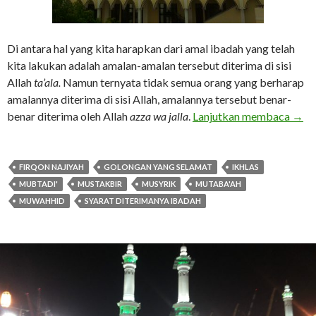
Di antara hal yang kita harapkan dari amal ibadah yang telah
kita lakukan adalah amalan-amalan tersebut diterima di sisi
Allah
ta’ala.
Namun ternyata tidak semua orang yang berharap
amalannya diterima di sisi Allah, amalannya tersebut benar-
Empa
benar diterima oleh Allah
azza wa jalla
.
Lanjutkan membaca
→
FIRQON NAJIYAH
GOLONGAN YANG SELAMAT
IKHLAS
MUBTADI'
MUSTAKBIR
MUSYRIK
MUTABA'AH
MUWAHHID
SYARAT DITERIMANYA IBADAH