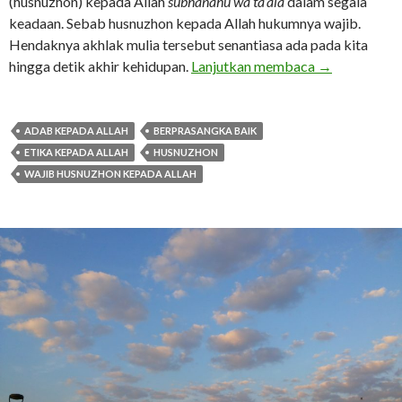
(husnuzhon) kepada Allah
subhanahu wa ta’ala
dalam segala
keadaan. Sebab husnuzhon kepada Allah hukumnya wajib.
Hendaknya akhlak mulia tersebut senantiasa ada pada kita
Berprasangka
hingga detik akhir kehidupan.
Lanjutkan membaca
→
ADAB KEPADA ALLAH
BERPRASANGKA BAIK
ETIKA KEPADA ALLAH
HUSNUZHON
WAJIB HUSNUZHON KEPADA ALLAH