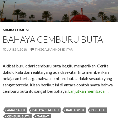
MIMBAR UMUM
BAHAYA CEMBURU BUTA
JUNI 24, 2018
TINGGALKAN KOMENTAR
Akibat buruk dari cemburu buta begitu mengerikan. Cerita
dahulu kala dan realita yang ada di sekitar kita memberikan
pelajaran berharga bahwa cemburu buta adalah sesuatu yang
sangat tercela. Kisah berikut ini di antara contoh nyata bahwa
Bahaya
cemburu buta itu sangat berbahaya.
Lanjutkan membaca
→
AMAL SALEH
BAHAYA CEMBURU
BAKTI ORTU
BERBAKTI
CEMBURU BUTA
TAUBAT