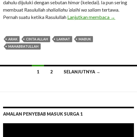
dahulu dijuluki dengan sebutan
himar
(keledai). Ia pun sering
membuat Rasulullah
shallallahu ‘alaihi wa sallam
tertawa.
Karena Dia C
Pernah suatu ketika Rasulullah
Lanjutkan membaca
→
ARAK
CINTA ALLAH
LAKNAT
MABUK
MAHABBATULLAH
Navigasi
1
2
SELANJUTNYA →
tulisan
AMALAN PENYEBAB MASUK SURGA 1
Pemutar
Video