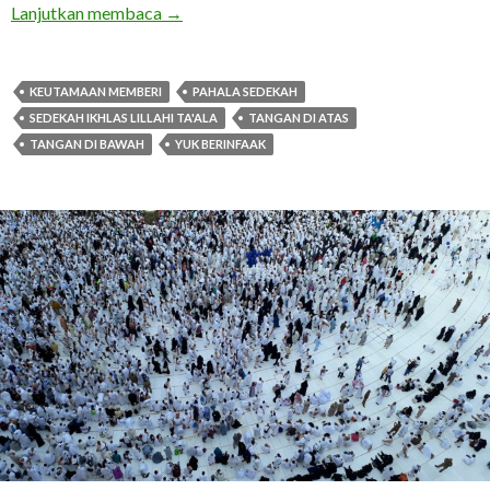
Yang Manakah Tangan Kita?
Lanjutkan membaca
→
KEUTAMAAN MEMBERI
PAHALA SEDEKAH
SEDEKAH IKHLAS LILLAHI TA'ALA
TANGAN DI ATAS
TANGAN DI BAWAH
YUK BERINFAAK