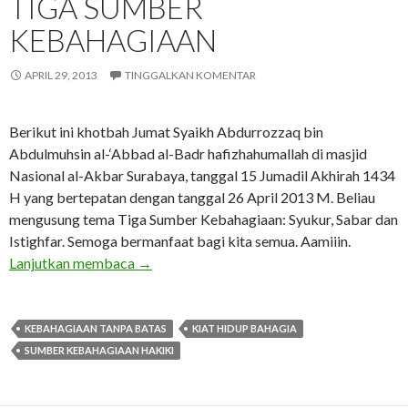
TIGA SUMBER
KEBAHAGIAAN
APRIL 29, 2013
TINGGALKAN KOMENTAR
Berikut ini khotbah Jumat Syaikh Abdurrozzaq bin
Abdulmuhsin al-‘Abbad al-Badr hafizhahumallah di masjid
Nasional al-Akbar Surabaya, tanggal 15 Jumadil Akhirah 1434
H yang bertepatan dengan tanggal 26 April 2013 M. Beliau
mengusung tema Tiga Sumber Kebahagiaan: Syukur, Sabar dan
Istighfar. Semoga bermanfaat bagi kita semua. Aamiiin.
TIGA SUMBER KEBAHAGIAAN
Lanjutkan membaca
→
KEBAHAGIAAN TANPA BATAS
KIAT HIDUP BAHAGIA
SUMBER KEBAHAGIAAN HAKIKI