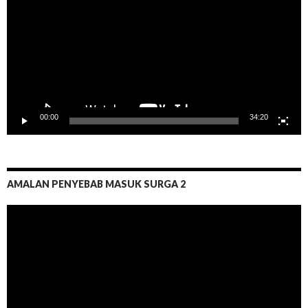
00:00
34:20
AMALAN PENYEBAB MASUK SURGA 2
Pemutar
Video