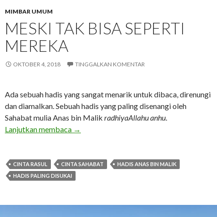
MIMBAR UMUM
MESKI TAK BISA SEPERTI
MEREKA
OKTOBER 4, 2018
TINGGALKAN KOMENTAR
Ada sebuah hadis yang sangat menarik untuk dibaca, direnungi
dan diamalkan. Sebuah hadis yang paling disenangi oleh
Sahabat mulia Anas bin Malik
radhiyaAllahu anhu
.
Meski Tak Bisa Seperti Mereka
Lanjutkan membaca
→
CINTA RASUL
CINTA SAHABAT
HADIS ANAS BIN MALIK
HADIS PALING DISUKAI