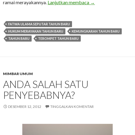
Kemungkaran Kolosal
ramai merayakannya.
Lanjutkan membaca
→
FATWA ULAMA SEPUTAR TAHUN BARU
HUKUM MERAYAKAN TAHUN BARU
KEMUNGKARAN TAHUN BARU
TAHUN BARU
TEROMPET TAHUN BARU
MIMBAR UMUM
ANDA SALAH SATU
PENYEBABNYA?
DESEMBER 12, 2012
TINGGALKAN KOMENTAR