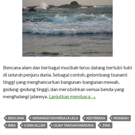
Bencana alam dan berbagai musibah terus datang bertubi-tubi
di seluruh penjuru dunia. Sebagai contoh, gelombang tsunami
tinggi yang menghancurkan bangunan-bangunan mewah,
gedung-gedung tinggi, dan merobohkan semua benda yang
Anda Salah Satu Pen
menghalangi jalannya.
Lanjutkan membaca
→
BENCANA
KEMAKSIATAN MERAJA LELA
KESYIRIKAN
MUSIBAH
RIBA
UJIAN ALLAH
ULAH TANGAN MANUSIA
ZINA