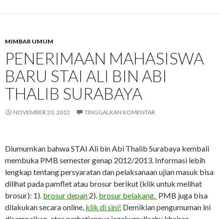
MIMBAR UMUM
PENERIMAAN MAHASISWA
BARU STAI ALI BIN ABI
THALIB SURABAYA
NOVEMBER 20, 2012
TINGGALKAN KOMENTAR
Diumumkan bahwa STAI Ali bin Abi Thalib Surabaya kembali
membuka PMB semester genap 2012/2013. Informasi lebih
lengkap tentang persyaratan dan pelaksanaan ujian masuk bisa
dilihat pada pamflet atau brosur berikut (klik untuk melihat
brosur): 1).
brosur depan
2).
brosur belakang.
PMB juga bisa
dilakukan secara online,
klik di sini!
Demikian pengumuman ini
disampaikan, atas perhatiannya jazakumullaahu khairan