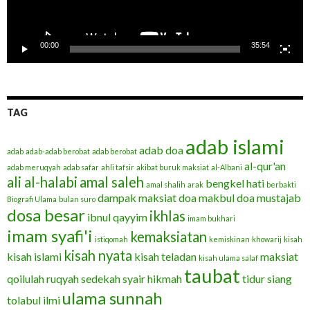
00:00
35:54
TAG
adab islami
adab doa
adab
adab-adab berobat
adab berobat
al-qur'an
adab meruqyah
adab safar
ahli tafsir
akibat buruk maksiat
al-Albani
ali al-halabi
amal saleh
bengkel hati
amal shalih
arak
berbakti
dampak maksiat
doa makbul
doa mustajab
Biografi Ulama
bulan suro
dosa besar
ikhlas
ibnul qayyim
imam bukhari
imam syafi'i
kemaksiatan
istiqomah
kemiskinan
khowarij
kisah
kisah nyata
kisah islami
kisah teladan
maksiat
kisah ulama salaf
taubat
qoilulah
ruqyah
sedekah
syair hikmah
tidur siang
ulama sunnah
tolabul ilmi