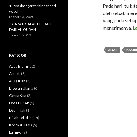
Pada hari itu ki
10 Wasiat agar terhindar dari
wabah
oleh sebab mere
Maret 13, 2020
yang pada setia
7 CARA NGALAP BERKAH
menerimanya.
L
DARI AL-QURAN
Juni 25, 2019
ADAB
KAMB
KATEGORI
Adab Islami
(22)
Akidah
(8)
Al-Qur'an
(2)
Biografi Ulama
(6)
Cerita Kita
(2)
Dosa BESAR
(6)
Dzulhijjah
(1)
Kisah Teladan
(14)
Koreksi Hadis
(5)
Lainnya
(2)