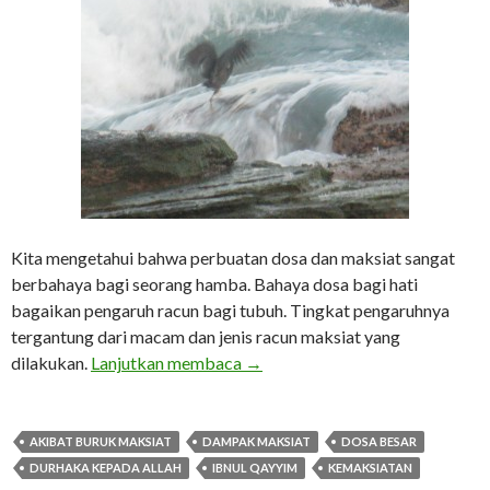
Kita mengetahui bahwa perbuatan dosa dan maksiat sangat
berbahaya bagi seorang hamba. Bahaya dosa bagi hati
bagaikan pengaruh racun bagi tubuh. Tingkat pengaruhnya
tergantung dari macam dan jenis racun maksiat yang
Kepada Siapa Engkau Bermaksia
dilakukan.
Lanjutkan membaca
→
AKIBAT BURUK MAKSIAT
DAMPAK MAKSIAT
DOSA BESAR
DURHAKA KEPADA ALLAH
IBNUL QAYYIM
KEMAKSIATAN