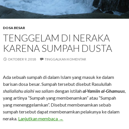
DOSA BESAR
TENGGELAM DI NERAKA
KARENA SUMPAH DUSTA
OKTOBER 9, 2018
TINGGALKAN KOMENTAR
Ada sebuah sumpah di dalam Islam yang masuk ke dalam
barisan dosa besar. Sumpah tersebut disebut Rasulullah
shallallahu alaihi wa sallam
dengan istilah
al-Yamiin al-Ghamuus
,
yang artinya “Sumpah yang membenamkan” atau “Sumpah
yang menenggelamkan”. Disebut membenamkan sebab
sumpah tersebut dapat membenamkan pelakunya ke dalam
Tenggelam di Neraka Karena Sump
neraka.
Lanjutkan membaca
→