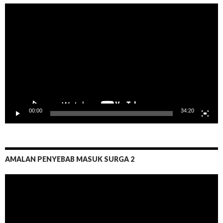
Pemutar
Video
00:00
34:20
AMALAN PENYEBAB MASUK SURGA 2
Pemutar
Video