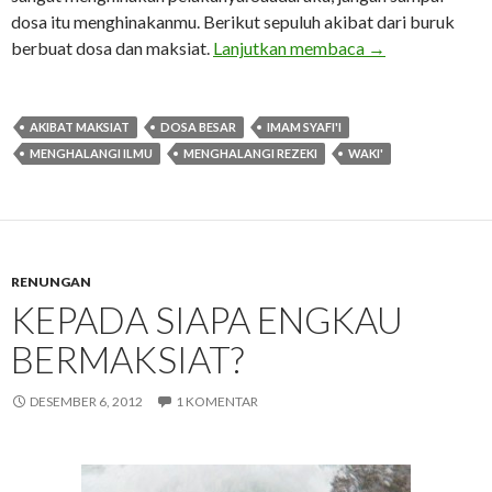
dosa itu menghinakanmu. Berikut sepuluh akibat dari buruk
Hina Karena Dos
berbuat dosa dan maksiat.
Lanjutkan membaca
→
AKIBAT MAKSIAT
DOSA BESAR
IMAM SYAFI'I
MENGHALANGI ILMU
MENGHALANGI REZEKI
WAKI'
RENUNGAN
KEPADA SIAPA ENGKAU
BERMAKSIAT?
DESEMBER 6, 2012
1 KOMENTAR