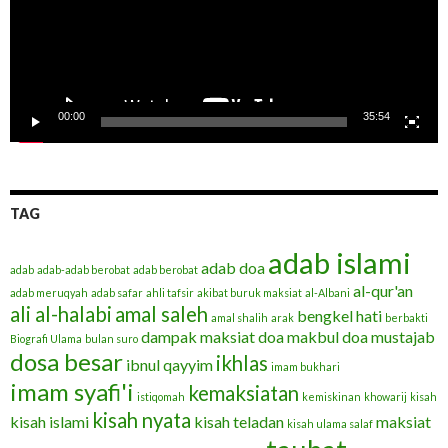
00:00
35:54
TAG
adab islami
adab doa
adab
adab-adab berobat
adab berobat
al-qur'an
adab meruqyah
adab safar
ahli tafsir
akibat buruk maksiat
al-Albani
ali al-halabi
amal saleh
bengkel hati
amal shalih
arak
berbakti
dampak maksiat
doa makbul
doa mustajab
Biografi Ulama
bulan suro
dosa besar
ikhlas
ibnul qayyim
imam bukhari
imam syafi'i
kemaksiatan
istiqomah
kemiskinan
khowarij
kisah
kisah nyata
kisah islami
kisah teladan
maksiat
kisah ulama salaf