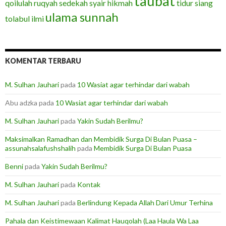
taubat
qoilulah
ruqyah
sedekah
syair hikmah
tidur siang
ulama sunnah
tolabul ilmi
KOMENTAR TERBARU
M. Sulhan Jauhari
pada
10 Wasiat agar terhindar dari wabah
Abu adzka
pada
10 Wasiat agar terhindar dari wabah
M. Sulhan Jauhari
pada
Yakin Sudah Berilmu?
Maksimalkan Ramadhan dan Membidik Surga Di Bulan Puasa –
assunahsalafushshalih
pada
Membidik Surga Di Bulan Puasa
Benni
pada
Yakin Sudah Berilmu?
M. Sulhan Jauhari
pada
Kontak
M. Sulhan Jauhari
pada
Berlindung Kepada Allah Dari Umur Terhina
Pahala dan Keistimewaan Kalimat Hauqolah (Laa Haula Wa Laa