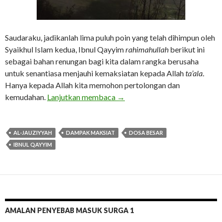
Saudaraku, jadikanlah lima puluh poin yang telah dihimpun oleh
Syaikhul Islam kedua, Ibnul Qayyim
rahimahullah
berikut ini
sebagai bahan renungan bagi kita dalam rangka berusaha
untuk senantiasa menjauhi kemaksiatan kepada Allah
ta’ala
.
Hanya kepada Allah kita memohon pertolongan dan
Akibat Buruk Berbuat Maksia
kemudahan.
Lanjutkan membaca
→
AL-JAUZIYYAH
DAMPAK MAKSIAT
DOSA BESAR
IBNUL QAYYIM
AMALAN PENYEBAB MASUK SURGA 1