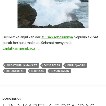
Berikut kelanjutkan dari
tulisan sebelumnya
. Sepuluh akibat
buruk berbuat maksiat. Selamat menyimak.
Hina Karena Dosa (bag. 2)
Lanjutkan membaca
→
AKIBAT BURUK MAKSIAT
DOSA BESAR
IBNUL QAYYIM
KEHANCURAN
KEHINAAN
KEMAKSIATAN
DOSA BESAR