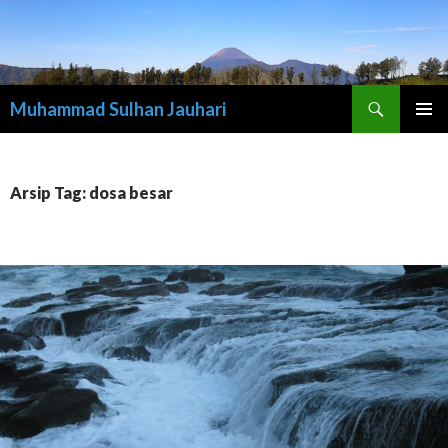
Cari
Muhammad Sulhan Jauhari
LANGSUNG
MENU
KE
UTAMA
ISI
Arsip Tag: dosa besar