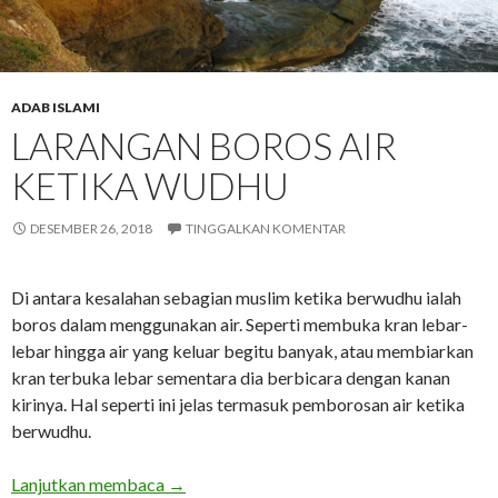
ADAB ISLAMI
LARANGAN BOROS AIR
KETIKA WUDHU
DESEMBER 26, 2018
TINGGALKAN KOMENTAR
Di antara kesalahan sebagian muslim ketika berwudhu ialah
boros dalam menggunakan air. Seperti membuka kran lebar-
lebar hingga air yang keluar begitu banyak, atau membiarkan
kran terbuka lebar sementara dia berbicara dengan kanan
kirinya. Hal seperti ini jelas termasuk pemborosan air ketika
berwudhu.
Larangan Boros Air Ketika Wudhu
Lanjutkan membaca
→