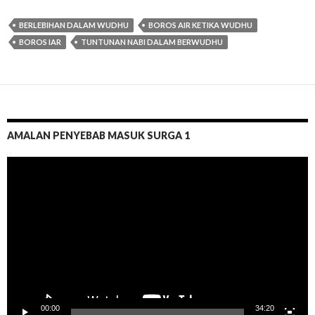
BERLEBIHAN DALAM WUDHU
BOROS AIR KETIKA WUDHU
BOROS IAR
TUNTUNAN NABI DALAM BERWUDHU
AMALAN PENYEBAB MASUK SURGA 1
Pemutar
Video
00:00
34:20