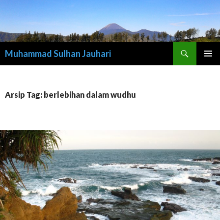
Cari
Muhammad Sulhan Jauhari
LANGSUNG
MENU
KE
UTAMA
ISI
Arsip Tag: berlebihan dalam wudhu