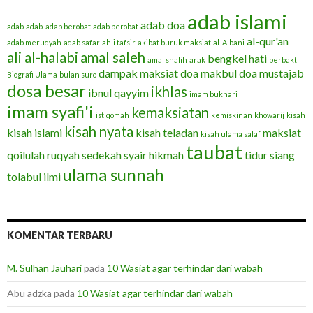
adab islami
adab doa
adab
adab-adab berobat
adab berobat
al-qur'an
adab meruqyah
adab safar
ahli tafsir
akibat buruk maksiat
al-Albani
ali al-halabi
amal saleh
bengkel hati
amal shalih
arak
berbakti
dampak maksiat
doa makbul
doa mustajab
Biografi Ulama
bulan suro
dosa besar
ikhlas
ibnul qayyim
imam bukhari
imam syafi'i
kemaksiatan
istiqomah
kemiskinan
khowarij
kisah
kisah nyata
kisah islami
kisah teladan
maksiat
kisah ulama salaf
taubat
qoilulah
ruqyah
sedekah
syair hikmah
tidur siang
ulama sunnah
tolabul ilmi
KOMENTAR TERBARU
M. Sulhan Jauhari
pada
10 Wasiat agar terhindar dari wabah
Abu adzka
pada
10 Wasiat agar terhindar dari wabah