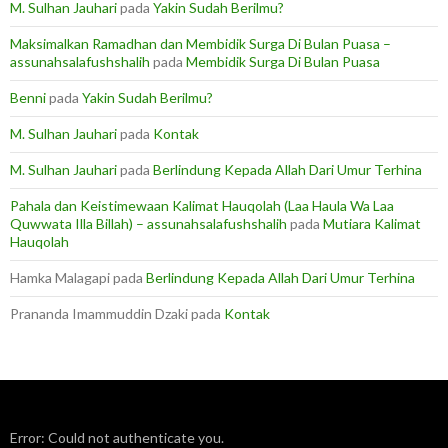
M. Sulhan Jauhari
pada
Yakin Sudah Berilmu?
Maksimalkan Ramadhan dan Membidik Surga Di Bulan Puasa –
assunahsalafushshalih
pada
Membidik Surga Di Bulan Puasa
Benni
pada
Yakin Sudah Berilmu?
M. Sulhan Jauhari
pada
Kontak
M. Sulhan Jauhari
pada
Berlindung Kepada Allah Dari Umur Terhina
Pahala dan Keistimewaan Kalimat Hauqolah (Laa Haula Wa Laa
Quwwata Illa Billah) – assunahsalafushshalih
pada
Mutiara Kalimat
Hauqolah
Hamka Malagapi
pada
Berlindung Kepada Allah Dari Umur Terhina
Prananda Imammuddin Dzaki
pada
Kontak
Error: Could not authenticate you.