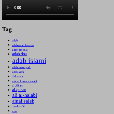
Tag
adab
adab-adab berobat
adab berobat
adab doa
adab islami
adab meruqyah
adab safar
ahli tafsir
akibat buruk maksiat
al-Albani
al-qur'an
ali al-halabi
amal saleh
amal shalih
arak