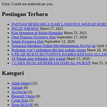
Error: Could not authenticate you.
Postingan Terbaru
FAEDAH BERHARGA DARI LAMANYA WABAH KOR
INGAT NIKMAT
Maret 27, 2021
Kiat Semangat di Bulan Ramadan
Maret 25, 2021
Obat Penawar Kerasnya Hati
September 17, 2020
Sebab Kerasnya Hati
September 12, 2020
Semangat Membara Dalam Mengkhatamkan Al-Qur’an
April 
Pedoman syar’i pelindung diri dari wabah corona
Maret 28, 20
6 PILAR BUKTI BUTUHNYA HAMBA KEPADA ALLAH
10 Wasiat agar terhindar dari wabah
Maret 13, 2020
7 CARA NGALAP BERKAH DARI AL-QURAN
Juni 25, 
Kategori
Adab Islami
(22)
Akidah
(8)
Al-Qur'an
(2)
Biografi Ulama
(6)
Cerita Kita
(2)
Dosa BESAR
(6)