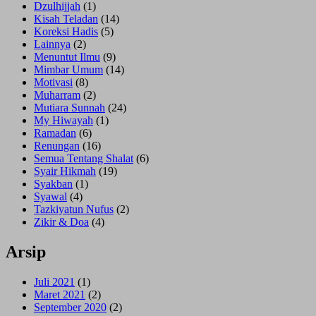
Dzulhijjah
(1)
Kisah Teladan
(14)
Koreksi Hadis
(5)
Lainnya
(2)
Menuntut Ilmu
(9)
Mimbar Umum
(14)
Motivasi
(8)
Muharram
(2)
Mutiara Sunnah
(24)
My Hiwayah
(1)
Ramadan
(6)
Renungan
(16)
Semua Tentang Shalat
(6)
Syair Hikmah
(19)
Syakban
(1)
Syawal
(4)
Tazkiyatun Nufus
(2)
Zikir & Doa
(4)
Arsip
Juli 2021
(1)
Maret 2021
(2)
September 2020
(2)