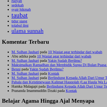
ruqyah
sedekah
syair hikmah
taubat
tidur siang
tolabul ilmi
ulama sunnah
Komentar Terbaru
M. Sulhan Jauhari
pada
10 Wasiat agar terhindar dari wabah
Abu adzka
pada
10 Wasiat agar terhindar dari wabah
M. Sulhan Jauhari
pada
Yakin Sudah Berilmu?
Maksimalkan Ramadhan dan Membidik Surga Di Bulan Puasa –
Benni
pada
Yakin Sudah Berilmu?
M. Sulhan Jauhari
pada
Kontak
M. Sulhan Jauhari
pada
Berlindung Kepada Allah Dari Umur T
Pahala dan Keistimewaan Kalimat Hauqolah (Laa Haula Wa Laa
Hamka Malagapi
pada
Berlindung Kepada Allah Dari Umur Te
Prananda Imammuddin Dzaki
pada
Kontak
Belajar Agama Hingga Ajal Menyapa