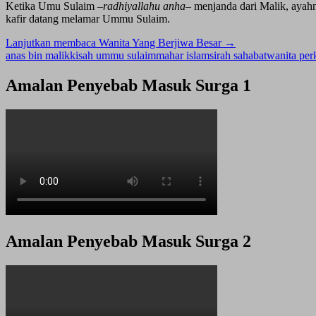
Ketika Umu Sulaim –
radhiyallahu anha
– menjanda dari Malik, ayah
kafir datang melamar Ummu Sulaim.
Lanjutkan membaca
Wanita Yang Berjiwa Besar
→
anas bin malik
kisah ummu sulaim
mahar islam
sirah sahabat
wanita per
Amalan Penyebab Masuk Surga 1
Amalan Penyebab Masuk Surga 2