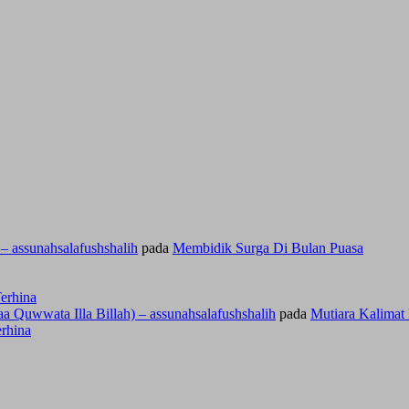
 assunahsalafushshalih
pada
Membidik Surga Di Bulan Puasa
erhina
 Quwwata Illa Billah) – assunahsalafushshalih
pada
Mutiara Kalimat
rhina