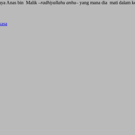
nya Anas bin Malik –
radhiyallahu anhu
– yang mana dia mati dalam ke
kasa