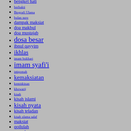
bengkel hati
berbakti
Biografi Ulama
bulan suro
dampak maksiat
doa makbul
doa mustajab
dosa besar
ibnul qayyim
ikhlas
imam bukhari
imam syafi'i
istiqomah
kemaksiatan
kemiskinan
khowarij
kisah
kisah islami
kisah nyata
kisah teladan
kisah ulama salaf
maksiat
qoilulah