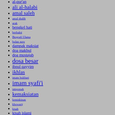
al-qur'an
ali al-halabi
amal saleh
amal shalih
arak
bengkel hati
berbakti
Biografi Ulama
bulan suro
dampak maksiat
doa makbul
doa mustajab
dosa besar
ibnul qayyim
ikhlas
imam bukhari
imam syafi'i
istiqomah
kemaksiatan
kemiskinan
khowarij
kisah
kisah islami