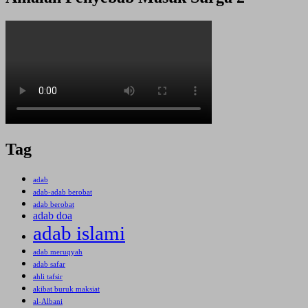
Tag
adab
adab-adab berobat
adab berobat
adab doa
adab islami
adab meruqyah
adab safar
ahli tafsir
akibat buruk maksiat
al-Albani