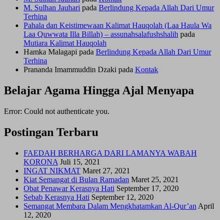
M. Sulhan Jauhari
pada
Berlindung Kepada Allah Dari Umur
Terhina
Pahala dan Keistimewaan Kalimat Hauqolah (Laa Haula Wa
Laa Quwwata Illa Billah) – assunahsalafushshalih
pada
Mutiara Kalimat Hauqolah
Hamka Malagapi
pada
Berlindung Kepada Allah Dari Umur
Terhina
Prananda Imammuddin Dzaki
pada
Kontak
Belajar Agama Hingga Ajal Menyapa
Error: Could not authenticate you.
Postingan Terbaru
FAEDAH BERHARGA DARI LAMANYA WABAH
KORONA
Juli 15, 2021
INGAT NIKMAT
Maret 27, 2021
Kiat Semangat di Bulan Ramadan
Maret 25, 2021
Obat Penawar Kerasnya Hati
September 17, 2020
Sebab Kerasnya Hati
September 12, 2020
Semangat Membara Dalam Mengkhatamkan Al-Qur’an
April
12, 2020