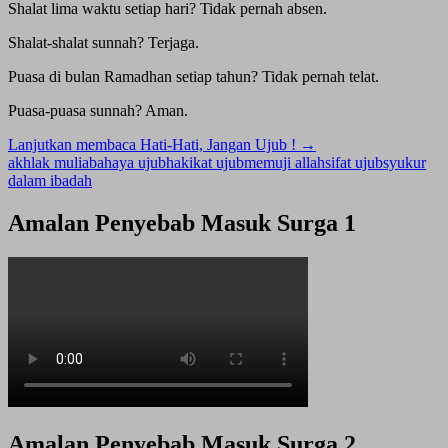
Shalat lima waktu setiap hari? Tidak pernah absen.
Shalat-shalat sunnah? Terjaga.
Puasa di bulan Ramadhan setiap tahun? Tidak pernah telat.
Puasa-puasa sunnah? Aman.
Lanjutkan membaca
Hati-Hati, Jangan Ujub !
→
akhlak mulia
bahaya ujub
hakikat ujub
memuji allah
sifat ujub
syukur
dalam ibadah
Amalan Penyebab Masuk Surga 1
Amalan Penyebab Masuk Surga 2