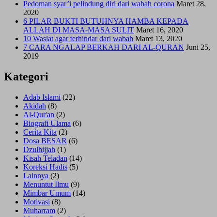
Pedoman syar’i pelindung diri dari wabah corona
Maret 28,
2020
6 PILAR BUKTI BUTUHNYA HAMBA KEPADA
ALLAH DI MASA-MASA SULIT
Maret 16, 2020
10 Wasiat agar terhindar dari wabah
Maret 13, 2020
7 CARA NGALAP BERKAH DARI AL-QURAN
Juni 25,
2019
Kategori
Adab Islami
(22)
Akidah
(8)
Al-Qur'an
(2)
Biografi Ulama
(6)
Cerita Kita
(2)
Dosa BESAR
(6)
Dzulhijjah
(1)
Kisah Teladan
(14)
Koreksi Hadis
(5)
Lainnya
(2)
Menuntut Ilmu
(9)
Mimbar Umum
(14)
Motivasi
(8)
Muharram
(2)