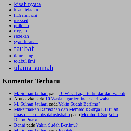
kisah nyata
kisah teladan
kisah ulama salaf
maksiat
qoilulah
ruqyah
sedekah
syair hikmah
taubat
tidur siang
tolabul ilmi
ulama sunnah
Komentar Terbaru
M. Sulhan Jauhari
pada
10 Wasiat agar terhindar dari wabah
Abu adzka
pada
10 Wasiat agar terhindar dari wabah
M. Sulhan Jauhari
pada
Yakin Sudah Berilmu?
Maksimalkan Ramadhan dan Membidik Surga Di Bulan
Puasa – assunahsalafushshalih
pada
Membidik Surga Di
Bulan Puasa
Benni
pada
Yakin Sudah Berilmu?
M. Sulhan Jauhari
pada
Kontak