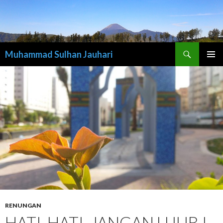
Cari
Muhammad Sulhan Jauhari
LANGSUNG
MENU
KE
UTAMA
ISI
RENUNGAN
HATI-HATI, JANGAN UJUB !