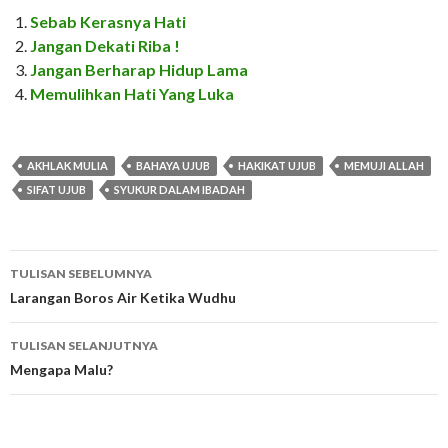
Sebab Kerasnya Hati
Jangan Dekati Riba !
Jangan Berharap Hidup Lama
Memulihkan Hati Yang Luka
AKHLAK MULIA
BAHAYA UJUB
HAKIKAT UJUB
MEMUJI ALLAH
SIFAT UJUB
SYUKUR DALAM IBADAH
Navigasi
TULISAN SEBELUMNYA
Tulisan
Larangan Boros Air Ketika Wudhu
TULISAN SELANJUTNYA
Mengapa Malu?