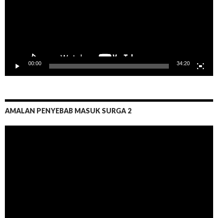
00:00
34:20
AMALAN PENYEBAB MASUK SURGA 2
Pemutar
Video