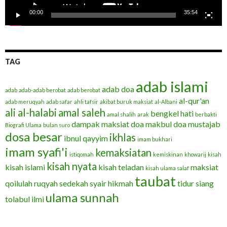
00:00
35:54
TAG
adab islami
adab doa
adab
adab-adab berobat
adab berobat
al-qur'an
adab meruqyah
adab safar
ahli tafsir
akibat buruk maksiat
al-Albani
ali al-halabi
amal saleh
bengkel hati
amal shalih
arak
berbakti
dampak maksiat
doa makbul
doa mustajab
Biografi Ulama
bulan suro
dosa besar
ikhlas
ibnul qayyim
imam bukhari
imam syafi'i
kemaksiatan
istiqomah
kemiskinan
khowarij
kisah
kisah nyata
kisah islami
kisah teladan
maksiat
kisah ulama salaf
taubat
qoilulah
ruqyah
sedekah
syair hikmah
tidur siang
ulama sunnah
tolabul ilmi