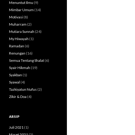
Menuntut Ilmu
(9)
Mimbar Umum
(14)
Motivasi
(8)
Muharram
(2)
Mutiara Sunnah
(24)
My Hiwayah
(1)
Ramadan
(6)
Renungan
(16)
Semua Tentang Shalat
(6)
Syair Hikmah
(19)
Syakban
(1)
Syawal
(4)
Tazkiyatun Nufus
(2)
Zikir & Doa
(4)
ARSIP
Juli 2021
(1)
Maret 2021
(2)