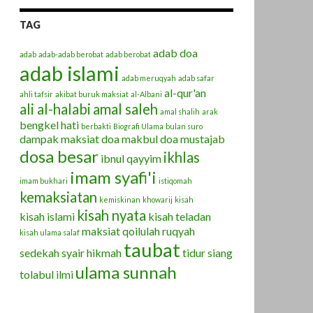
TAG
adab doa
adab
adab-adab berobat
adab berobat
adab islami
adab meruqyah
adab safar
al-qur'an
ahli tafsir
akibat buruk maksiat
al-Albani
ali al-halabi
amal saleh
amal shalih
arak
bengkel hati
berbakti
Biografi Ulama
bulan suro
dampak maksiat
doa makbul
doa mustajab
dosa besar
ikhlas
ibnul qayyim
imam syafi'i
imam bukhari
istiqomah
kemaksiatan
kemiskinan
khowarij
kisah
kisah nyata
kisah islami
kisah teladan
maksiat
qoilulah
ruqyah
kisah ulama salaf
taubat
sedekah
syair hikmah
tidur siang
ulama sunnah
tolabul ilmi