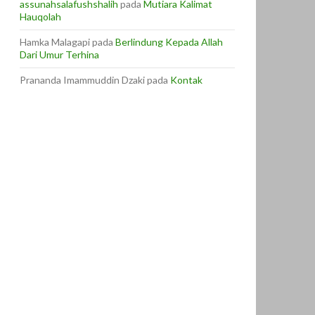
assunahsalafushshalih
pada
Mutiara Kalimat
Hauqolah
Hamka Malagapi
pada
Berlindung Kepada Allah
Dari Umur Terhina
Prananda Imammuddin Dzaki
pada
Kontak