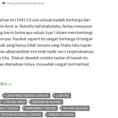
TINGGALKAN KOMENTAR
a’ban ini (1441 H) ada sebuah hadiah berharga dari
in Amir ar-Ruhailiy hafizhahullahu. Beliau menyusun
g berisi beberapa sebab Syar’i dalam membentengi
corona. Nasihat seperti ini sangat berharga di tengah
ah yang hanya Allah semata yang Maha tahu kapan
n alhamdulillah kini telah hadir versi terjemahannya
kita . Silakan diunduh melalui tautan di bawah ini.
an diamalkan isinya. Insyaallah sangat bermanfaat
Pedoman syar’i pelindung diri dari wabah corona
baca
→
CARA PENGOBATAN CORONA
CORONA
CORONA VIRUS
IBRAHIM AR-RUHAILI
ANG CORONA
MENUMPAS CORONA
SULHAN JAUHARI
TIPS PENCEGAHAN CORONA
WABAH CORONA