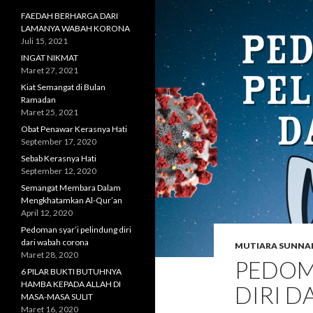
FAEDAH BERHARGA DARI
LAMANYA WABAH KORONA
Juli 15, 2021
INGAT NIKMAT
Maret 27, 2021
Kiat Semangat di Bulan
Ramadan
Maret 25, 2021
Obat Penawar Kerasnya Hati
September 17, 2020
Sebab Kerasnya Hati
September 12, 2020
Semangat Membara Dalam
Mengkhatamkan Al-Qur’an
April 12, 2020
Pedoman syar’i pelindung diri
dari wabah corona
MUTIARA SUNNA
Maret 28, 2020
PEDOM
6 PILAR BUKTI BUTUHNYA
HAMBA KEPADA ALLAH DI
DIRI 
MASA-MASA SULIT
Maret 16, 2020