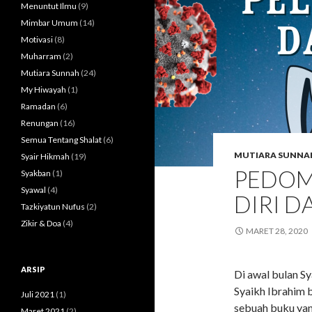
Menuntut Ilmu
(9)
Mimbar Umum
(14)
Motivasi
(8)
Muharram
(2)
Mutiara Sunnah
(24)
My Hiwayah
(1)
Ramadan
(6)
Renungan
(16)
Semua Tentang Shalat
(6)
MUTIARA SUNNA
Syair Hikmah
(19)
PEDOM
Syakban
(1)
Syawal
(4)
DIRI 
Tazkiyatun Nufus
(2)
Zikir & Doa
(4)
MARET 28, 2020
ARSIP
Di awal bulan Sy
Syaikh Ibrahim b
Juli 2021
(1)
sebuah buku yan
Maret 2021
(2)