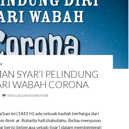
H
AN SYAR’I PELINDUNG
DARI WABAH CORONA
TINGGALKAN KOMENTAR
a’ban ini (1441 H) ada sebuah hadiah berharga dari
in Amir ar-Ruhailiy hafizhahullahu. Beliau menyusun
g berisi beberapa sebab Syar’i dalam membentengi