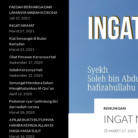
FAEDAH BERHARGA DARI
LAMANYA WABAH KORONA
Juli 15, 2021
INGAT NIKMAT
Maret 27, 2021
Kiat Semangat di Bulan
Ramadan
Maret 25, 2021
Obat Penawar Kerasnya Hati
September 17, 2020
Sebab Kerasnya Hati
September 12, 2020
Semangat Membara Dalam
Mengkhatamkan Al-Qur’an
April 12, 2020
Pedoman syar’i pelindung diri
dari wabah corona
RENUNGAN
Maret 28, 2020
INGAT
6 PILAR BUKTI BUTUHNYA
HAMBA KEPADA ALLAH DI
MASA-MASA SULIT
MARET 27, 2021
Maret 16, 2020