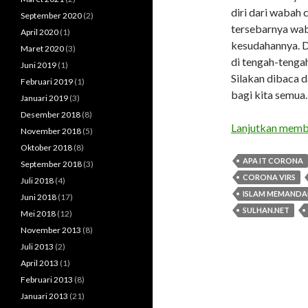
diri dari wabah 
September 2020
(2)
tersebarnya wab
April 2020
(1)
kesudahannya. Da
Maret 2020
(3)
di tengah-tengah 
Juni 2019
(1)
Silakan dibaca d
Februari 2019
(1)
bagi kita semua.
Januari 2019
(3)
Desember 2018
(8)
Lanjutkan mem
November 2018
(5)
Oktober 2018
(8)
APA IT CORONA
September 2018
(3)
CORONA VIRS
Juli 2018
(4)
ISLAM MEMAND
Juni 2018
(17)
SULHAN.NET
Mei 2018
(12)
November 2013
(8)
Juli 2013
(2)
April 2013
(1)
Februari 2013
(8)
Januari 2013
(21)