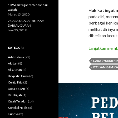
10 Wasiat agar terhindar dari
wabah
Hakikat ingat 
Maret 13, 2020
pada diri, mer
7 CARA NGALAP BERKAH
berbagai kenikma
DARI AL-QURAN
melihat dirinya 
Juni 25, 2019
diberikan kecuku
Lanjutkan mem
KATEGORI
Adab Islami
(22)
CARA SYUKUR NI
Akidah
(8)
ICC DAMMAM KS
Al-Qur'an
(2)
Biografi Ulama
(6)
Cerita Kita
(2)
Dosa BESAR
(6)
Dzulhijjah
(1)
Kisah Teladan
(14)
Koreksi Hadis
(5)
Lainnya
(2)