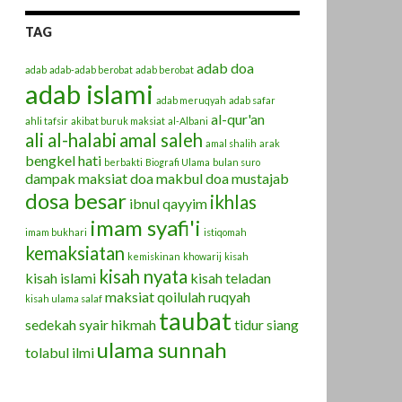
TAG
adab doa
adab
adab-adab berobat
adab berobat
adab islami
adab meruqyah
adab safar
al-qur'an
ahli tafsir
akibat buruk maksiat
al-Albani
ali al-halabi
amal saleh
amal shalih
arak
bengkel hati
berbakti
Biografi Ulama
bulan suro
dampak maksiat
doa makbul
doa mustajab
dosa besar
ikhlas
ibnul qayyim
imam syafi'i
imam bukhari
istiqomah
kemaksiatan
kemiskinan
khowarij
kisah
kisah nyata
kisah islami
kisah teladan
maksiat
qoilulah
ruqyah
kisah ulama salaf
taubat
sedekah
syair hikmah
tidur siang
ulama sunnah
tolabul ilmi