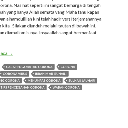
corona. Nasihat seperti ini sangat berharga di tengah
ah yang hanya Allah semata yang Maha tahu kapan
n alhamdulillah kini telah hadir versi terjemahannya
kita . Silakan diunduh melalui tautan di bawah ini.
an diamalkan isinya. Insyaallah sangat bermanfaat
Pedoman syar’i pelindung diri dari wabah corona
baca
→
CARA PENGOBATAN CORONA
CORONA
CORONA VIRUS
IBRAHIM AR-RUHAILI
ANG CORONA
MENUMPAS CORONA
SULHAN JAUHARI
TIPS PENCEGAHAN CORONA
WABAH CORONA