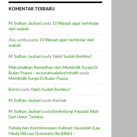
KOMENTAR TERBARU
M. Sulhan Jauhari
pada
10 Wasiat agar terhindar
dari wabah
Abu adzka
pada
10 Wasiat agar terhindar dari
wabah
M. Sulhan Jauhari
pada
Yakin Sudah Berilmu?
Maksimalkan Ramadhan dan Membidik Surga Di
Bulan Puasa – assunahsalafushshalih
pada
Membidik Surga Di Bulan Puasa
Benni
pada
Yakin Sudah Berilmu?
M. Sulhan Jauhari
pada
Kontak
M. Sulhan Jauhari
pada
Berlindung Kepada Allah
Dari Umur Terhina
Pahala dan Keistimewaan Kalimat Hauqolah (Laa
Haula Wa Laa Quwwata Illa Billah) –