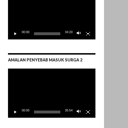
00:00
34:20
AMALAN PENYEBAB MASUK SURGA 2
Pemutar
Video
00:00
35:54