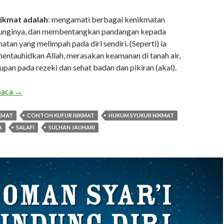
nikmat adalah
: mengamati berbagai kenikmatan
enunginya, dan membentangkan pandangan kepada
tan yang melimpah pada diri sendiri. (Seperti) ia
mentauhidkan Allah, merasakan keamanan di tanah air,
pan pada rezeki dan sehat badan dan pikiran (akal).
INGAT NIKMAT
baca
→
KMAT
CONTOH KUFUR NIKMAT
HUKUM SYUKUR NIKMAT
A
SALAFI
SULHAN JAUHARI