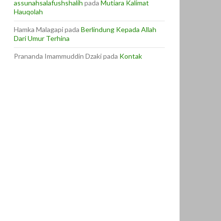
assunahsalafushshalih
pada
Mutiara Kalimat
Hauqolah
Hamka Malagapi
pada
Berlindung Kepada Allah
Dari Umur Terhina
Prananda Imammuddin Dzaki
pada
Kontak