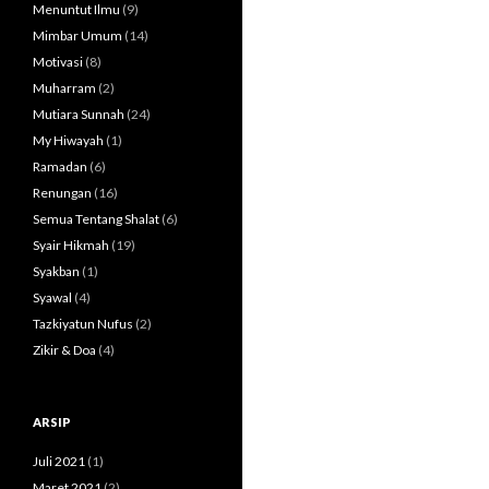
Menuntut Ilmu
(9)
Mimbar Umum
(14)
Motivasi
(8)
Muharram
(2)
Mutiara Sunnah
(24)
My Hiwayah
(1)
Ramadan
(6)
Renungan
(16)
Semua Tentang Shalat
(6)
Syair Hikmah
(19)
Syakban
(1)
Syawal
(4)
Tazkiyatun Nufus
(2)
Zikir & Doa
(4)
ARSIP
Juli 2021
(1)
Maret 2021
(2)