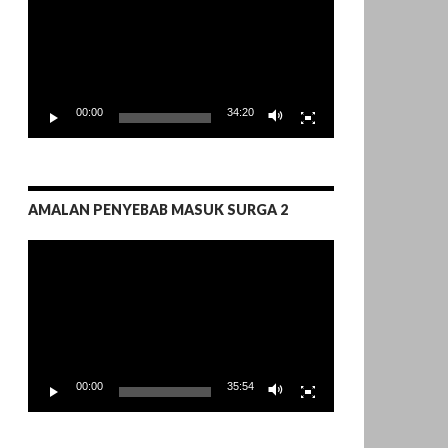
00:00
34:20
AMALAN PENYEBAB MASUK SURGA 2
Pemutar
Video
00:00
35:54