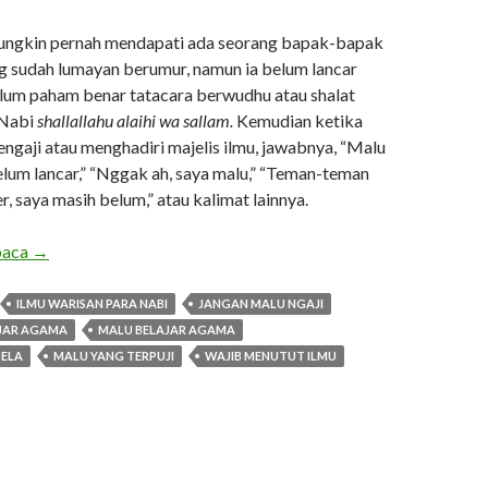
mungkin pernah mendapati ada seorang bapak-bapak
ng sudah lumayan berumur, namun ia belum lancar
elum paham benar tatacara berwudhu atau shalat
 Nabi
shallallahu alaihi wa sallam.
Kemudian ketika
engaji atau menghadiri majelis ilmu, jawabnya, “Malu
elum lancar,” “Nggak ah, saya malu,” “Teman-teman
r, saya masih belum,” atau kalimat lainnya.
Mengapa Malu?
baca
→
ILMU WARISAN PARA NABI
JANGAN MALU NGAJI
AJAR AGAMA
MALU BELAJAR AGAMA
CELA
MALU YANG TERPUJI
WAJIB MENUTUT ILMU