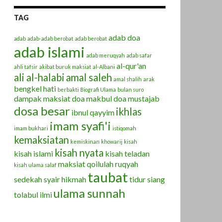
TAG
adab doa
adab
adab-adab berobat
adab berobat
adab islami
adab meruqyah
adab safar
al-qur'an
ahli tafsir
akibat buruk maksiat
al-Albani
ali al-halabi
amal saleh
amal shalih
arak
bengkel hati
berbakti
Biografi Ulama
bulan suro
dampak maksiat
doa makbul
doa mustajab
dosa besar
ikhlas
ibnul qayyim
imam syafi'i
imam bukhari
istiqomah
kemaksiatan
kemiskinan
khowarij
kisah
kisah nyata
kisah islami
kisah teladan
maksiat
qoilulah
ruqyah
kisah ulama salaf
taubat
sedekah
syair hikmah
tidur siang
ulama sunnah
tolabul ilmi