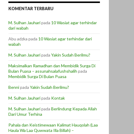
KOMENTAR TERBARU
M. Sulhan Jauhari
pada
10 Wasiat agar terhindar
dari wabah
Abu adzka
pada
10 Wasiat agar terhindar dari
wabah
M. Sulhan Jauhari
pada
Yakin Sudah Berilmu?
Maksimalkan Ramadhan dan Membidik Surga Di
Bulan Puasa – assunahsalafushshalih
pada
Membidik Surga Di Bulan Puasa
Benni
pada
Yakin Sudah Berilmu?
M. Sulhan Jauhari
pada
Kontak
M. Sulhan Jauhari
pada
Berlindung Kepada Allah
Dari Umur Terhina
Pahala dan Keistimewaan Kalimat Hauqolah (Laa
Haula Wa Laa Quwwata Illa Billah) –