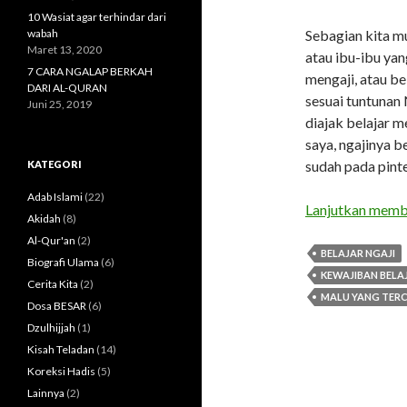
10 Wasiat agar terhindar dari
wabah
Sebagian kita 
Maret 13, 2020
atau ibu-ibu ya
7 CARA NGALAP BERKAH
mengaji, atau b
DARI AL-QURAN
sesuai tuntunan
Juni 25, 2019
diajak belajar m
saya, ngajinya b
sudah pada pinte
KATEGORI
Adab Islami
(22)
Lanjutkan mem
Akidah
(8)
Al-Qur'an
(2)
BELAJAR NGAJI
Biografi Ulama
(6)
KEWAJIBAN BEL
Cerita Kita
(2)
MALU YANG TER
Dosa BESAR
(6)
Dzulhijjah
(1)
Kisah Teladan
(14)
Koreksi Hadis
(5)
Lainnya
(2)