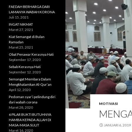
FAEDAH BERHARGA DARI
LAMANYA WABAH KORONA
Juli 15, 2021
INGAT NIKMAT
Maret 27, 2021
Kiat Semangat di Bulan
Ramadan
Maret 25, 2021
Obat Penawar Kerasnya Hati
September 17, 2020
Sebab Kerasnya Hati
September 12, 2020
Semangat Membara Dalam
Mengkhatamkan Al-Qur’an
April 12, 2020
Pedoman syar’i pelindung diri
dari wabah corona
MOTIVASI
Maret 28, 2020
MENGA
6 PILAR BUKTI BUTUHNYA
HAMBA KEPADA ALLAH DI
MASA-MASA SULIT
JANUARI 6, 2019
Maret 16, 2020