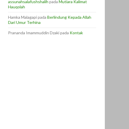
assunahsalafushshalih
pada
Mutiara Kalimat
Hauqolah
Hamka Malagapi
pada
Berlindung Kepada Allah
Dari Umur Terhina
Prananda Imammuddin Dzaki
pada
Kontak