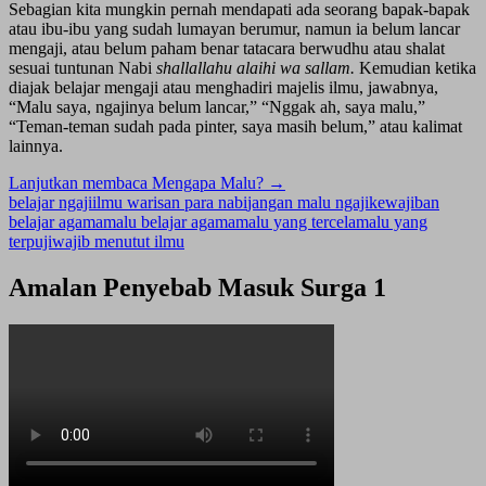
Sebagian kita mungkin pernah mendapati ada seorang bapak-bapak
atau ibu-ibu yang sudah lumayan berumur, namun ia belum lancar
mengaji, atau belum paham benar tatacara berwudhu atau shalat
sesuai tuntunan Nabi
shallallahu alaihi wa sallam.
Kemudian ketika
diajak belajar mengaji atau menghadiri majelis ilmu, jawabnya,
“Malu saya, ngajinya belum lancar,” “Nggak ah, saya malu,”
“Teman-teman sudah pada pinter, saya masih belum,” atau kalimat
lainnya.
Lanjutkan membaca
Mengapa Malu?
→
belajar ngaji
ilmu warisan para nabi
jangan malu ngaji
kewajiban
belajar agama
malu belajar agama
malu yang tercela
malu yang
terpuji
wajib menutut ilmu
Amalan Penyebab Masuk Surga 1