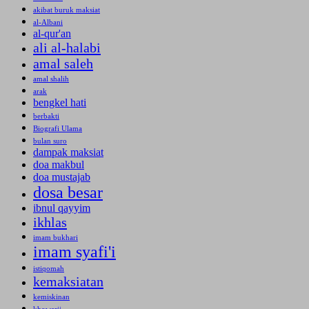
akibat buruk maksiat
al-Albani
al-qur'an
ali al-halabi
amal saleh
amal shalih
arak
bengkel hati
berbakti
Biografi Ulama
bulan suro
dampak maksiat
doa makbul
doa mustajab
dosa besar
ibnul qayyim
ikhlas
imam bukhari
imam syafi'i
istiqomah
kemaksiatan
kemiskinan