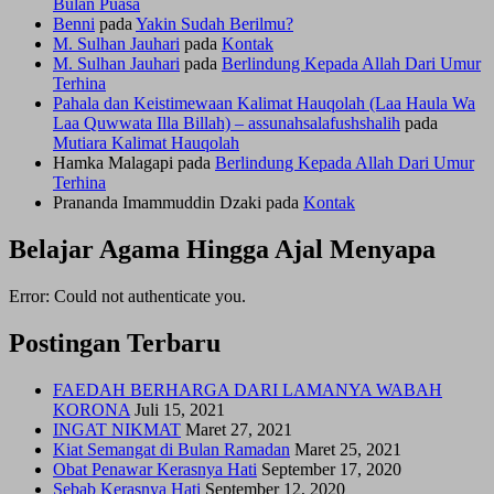
Bulan Puasa
Benni
pada
Yakin Sudah Berilmu?
M. Sulhan Jauhari
pada
Kontak
M. Sulhan Jauhari
pada
Berlindung Kepada Allah Dari Umur
Terhina
Pahala dan Keistimewaan Kalimat Hauqolah (Laa Haula Wa
Laa Quwwata Illa Billah) – assunahsalafushshalih
pada
Mutiara Kalimat Hauqolah
Hamka Malagapi
pada
Berlindung Kepada Allah Dari Umur
Terhina
Prananda Imammuddin Dzaki
pada
Kontak
Belajar Agama Hingga Ajal Menyapa
Error: Could not authenticate you.
Postingan Terbaru
FAEDAH BERHARGA DARI LAMANYA WABAH
KORONA
Juli 15, 2021
INGAT NIKMAT
Maret 27, 2021
Kiat Semangat di Bulan Ramadan
Maret 25, 2021
Obat Penawar Kerasnya Hati
September 17, 2020
Sebab Kerasnya Hati
September 12, 2020