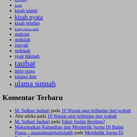
khowarij
kisah
kisah islami
kisah nyata
kisah teladan
kisah ulama salaf
maksiat
qoilulah
ruqyah
sedekah
syair hikmah
taubat
tidur siang
tolabul ilmi
ulama sunnah
Komentar Terbaru
M. Sulhan Jauhari
pada
10 Wasiat agar terhindar dari wabah
Abu adzka
pada
10 Wasiat agar terhindar dari wabah
M. Sulhan Jauhari
pada
Yakin Sudah Berilmu?
Maksimalkan Ramadhan dan Membidik Surga Di Bulan
Puasa – assunahsalafushshalih
pada
Membidik Surga Di