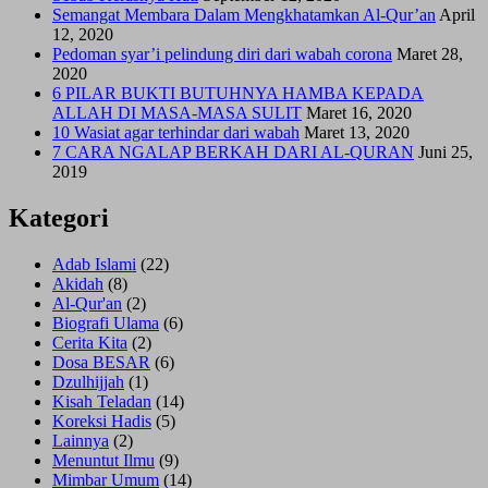
Semangat Membara Dalam Mengkhatamkan Al-Qur’an
April
12, 2020
Pedoman syar’i pelindung diri dari wabah corona
Maret 28,
2020
6 PILAR BUKTI BUTUHNYA HAMBA KEPADA
ALLAH DI MASA-MASA SULIT
Maret 16, 2020
10 Wasiat agar terhindar dari wabah
Maret 13, 2020
7 CARA NGALAP BERKAH DARI AL-QURAN
Juni 25,
2019
Kategori
Adab Islami
(22)
Akidah
(8)
Al-Qur'an
(2)
Biografi Ulama
(6)
Cerita Kita
(2)
Dosa BESAR
(6)
Dzulhijjah
(1)
Kisah Teladan
(14)
Koreksi Hadis
(5)
Lainnya
(2)
Menuntut Ilmu
(9)
Mimbar Umum
(14)