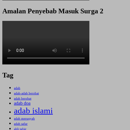
Amalan Penyebab Masuk Surga 2
Tag
adab
adab-adab berobat
adab berobat
adab doa
adab islami
adab meruqyah
adab safar
ahli tafsir